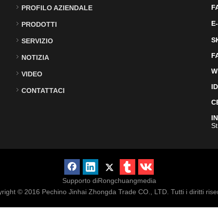
F
PROFILO AZIENDALE
E-
PRODOTTI
S
SERVIZIO
F
NOTIZIA
W
VIDEO
I
CONTATTACI
C
I
St
Supporto di
Rongchuangmedia
right © 2016
Pechino Jinhai Zhongda Trade CO., LTD. Tutti i diritti riser