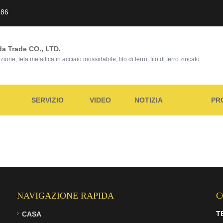
186
a Trade CO., LTD.
ne, tela metallica in acciaio inossidabile, filo di ferro, filo di ferro zincato
SERVIZIO
VIDEO
NOTIZIA
PR
NAVIGAZIONE RAPIDA
C
T
CASA