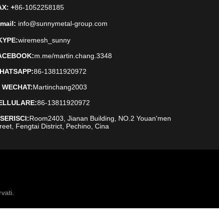
AX
: +
86-1052258185
mail:
info@sunnymetal-group.com
KYPE:
wiremesh_sunny
ACEBOOK:
m.me/martin.chang.3348
HATSAPP:
86-13811920972
D WECHAT:
Martinchang2003
ELLULARE:
86-13811920972
NSERISCI:
Room2403, Jianan Building, NO.2 Youan'men
reet, Fengtai District, Pechino, Cina
vati.