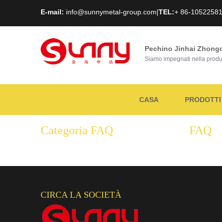
E-mail:
info@sunnymetal-group.com
|
TEL:
+ 86-1052258
Pechino Jinhai Zhongd
Siamo impegnati nella produzio
CASA
PRODOTTI
Categoria FAQ
FAQ
CIRCA LA SOCIETÀ