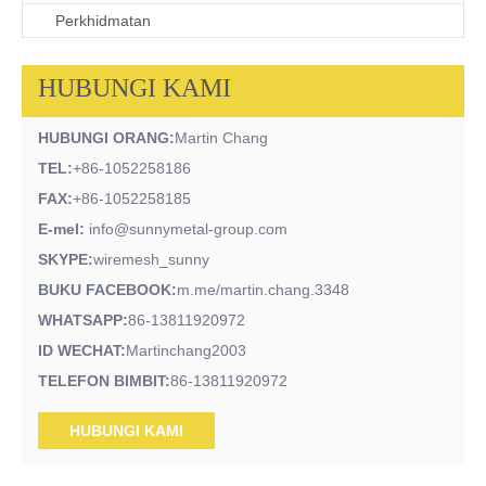
Perkhidmatan
HUBUNGI KAMI
HUBUNGI ORANG:
Martin Chang
TEL:
+86-1052258186
FAX:
+86-1052258185
E-mel:
info@sunnymetal-group.com
SKYPE:
wiremesh_sunny
BUKU FACEBOOK:
m.me/martin.chang.3348
WHATSAPP:
86-13811920972
ID WECHAT:
Martinchang2003
TELEFON BIMBIT:
86-13811920972
HUBUNGI KAMI