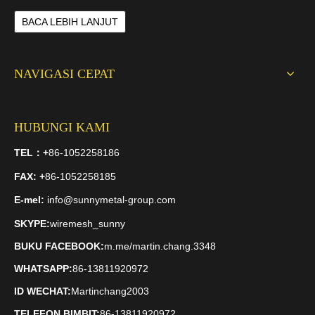
BACA LEBIH LANJUT
NAVIGASI CEPAT
HUBUNGI KAMI
TEL：
+
86-1052258186
FAX
: +
86-1052258185
E-mel:
info@sunnymetal-group.com
SKYPE:
wiremesh_sunny
BUKU FACEBOOK:
m.me/martin.chang.3348
WHATSAPP:
86-13811920972
ID WECHAT:
Martinchang2003
TELEFON BIMBIT:
86-13811920972