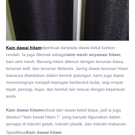
Kain dawai hitam
diperbuat daripada dawai keluli karbon
rendah. Ia juga dikenali sebagai
wire mesh anyaman hitam
,
kain wire mesh. Benang hitam ditenun dengan tenunan biasa,
tenunan twill, dan tenunan Belanda. Jaring dawai tenunan hitam
biasanya disediakan dalam bentuk gulungan, kami juga dapat
memotongnya menjadi kepingan berbentuk bulat, segi empat
tepat, persegi, bujur, dan bentuk lain sesuai dengan keperluan
anda.
Kain dawai hitam
terbuat dari dawai keluli biasa, jadi ia juga
disebut \"kain kawat hitam \", yang banyak digunakan dalam
penapis di industri getah, industri plastik, dan industri makanan.
Spesifikasi
Kain dawai hitam