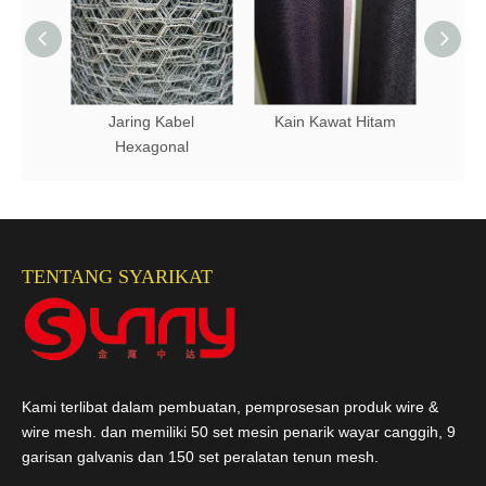
Jaring Kabel
Kain Kawat Hitam
Ka
Hexagonal
TENTANG SYARIKAT
Kami terlibat dalam pembuatan, pemprosesan produk wire &
wire mesh. dan memiliki 50 set mesin penarik wayar canggih, 9
garisan galvanis dan 150 set peralatan tenun mesh.