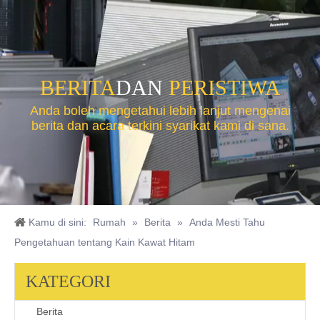
BERITA
DAN
PERISTIWA
Anda boleh mengetahui lebih lanjut mengenai
berita dan acara terkini syarikat kami di sana.
Kamu di sini:
Rumah
»
Berita
»
Anda Mesti Tahu
Pengetahuan tentang Kain Kawat Hitam
KATEGORI
Berita