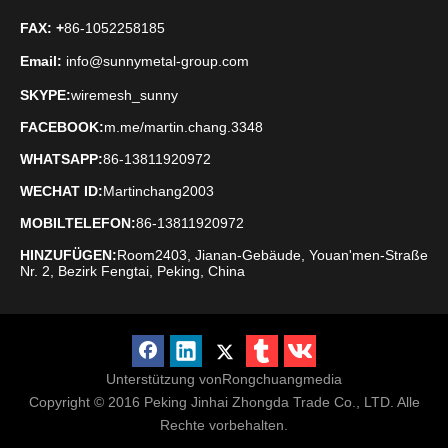
FAX
: +
86-1052258185
Email:
info@sunnymetal-group.com
SKYPE:
wiremesh_sunny
FACEBOOK:
m.me/martin.chang.3348
WHATSAPP:
86-13811920972
WECHAT ID:
Martinchang2003
MOBILTELEFON:
86-13811920972
HINZUFÜGEN:
Room2403, Jianan-Gebäude, Youan'men-Straße
Nr. 2, Bezirk Fengtai, Peking, China
Unterstützung von
Rongchuangmedia
Copyright © 2016
Peking Jinhai Zhongda Trade Co., LTD. Alle
Rechte vorbehalten.