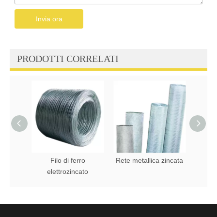
Invia ora
PRODOTTI CORRELATI
Filo di ferro
Rete metallica zincata
Filo d
elettrozincato