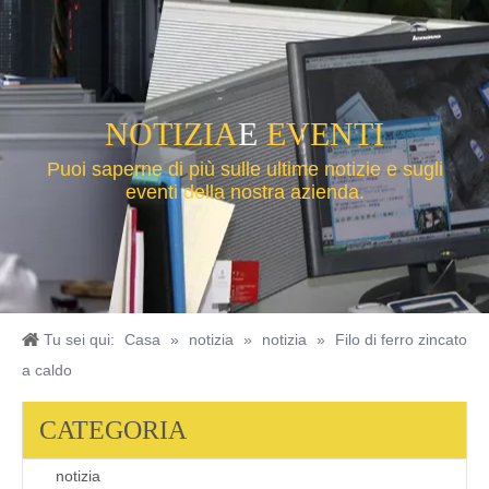
NOTIZIA
E
EVENTI
Puoi saperne di più sulle ultime notizie e sugli
eventi della nostra azienda.
Tu sei qui:
Casa
»
notizia
»
notizia
»
Filo di ferro zincato
a caldo
CATEGORIA
notizia