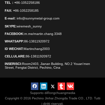
TEL：
+
86-1052258186
FAX
: +
86-1052258185
E-mail:
info@sunnymetal-group.com
SKYPE:
wiremesh_sunny
FACEBOOK:
m.me/martin.chang.3348
WHATSAPP:
86-13811920972
ID WECHAT:
Martinchang2003
CELLULARE:
86-13811920972
INSERISCI:
Room2403, Jianan Building, NO.2 Youan'men
Street, Fengtai District, Pechino, Cina
Supporto di
Rongchuangmedia
Copyright © 2016
Pechino Jinhai Zhongda Trade CO., LTD. Tutti
i diritti riservati.