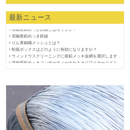
ろ過問題用のステンレス鋼フィルターディスク
カットアイアンワイヤーの紹介
最新ニュース
ステンレス鋼のワイヤークロスについての詳細はここをクリック
溶融亜鉛めっき鉄線とは何ですか？
溶融亜鉛めっき鉄線
りん青銅織メッシュとは？
蛇籠ボックスはどのように有効になりますか？
ウィンドウスクリーニングに亜鉛メッキ金網を選択しますか？
溶融亜鉛めっきコンサーティーナかみそりワイヤーコイルの詳細
電気亜鉛メッキ鉄線の特徴
中国真鍮ワイヤーメッシュメーカー
あなたは黒いワイヤークロスの知識を知っている必要があります
リン青銅織メッシュの一般的なタイプ
ステンレススチールツイルメッシュ
ガビオンCage2の主な目的
蛇籠の主な目的
溶接ワイヤメッシュアプ​​リケーション
River Gabionネットワークの利点
黒色焼鈍ワイヤー