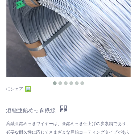
ステンレス鋼溶接金網
ろ過問題用のステンレス鋼フィルターディスク
カットアイアンワイヤーの紹介
ステンレス鋼のワイヤークロスについての詳細はここをクリック
溶融亜鉛めっき鉄線とは何ですか？
にシェア:
溶融亜鉛めっき鉄線
溶融亜鉛めっきワイヤーは、亜鉛めっき仕上げの炭素鋼であり、
必要な耐久性に応じてさまざまな亜鉛コーティングタイプがあり