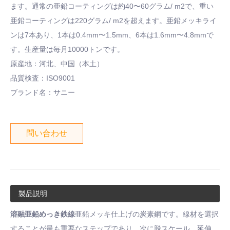
ます。通常の亜鉛コーティングは約40〜60グラム/ m2で、重い
亜鉛コーティングは220グラム/ m2を超えます。亜鉛メッキライ
ンは7本あり、1本は0.4mm〜1.5mm、6本は1.6mm〜4.8mmで
す。生産量は毎月10000トンです。
原産地：河北、中国（本土）
品質検査：ISO9001
ブランド名：サニー
問い合わせ
製品説明
溶融亜鉛めっき鉄線
亜鉛メッキ仕上げの炭素鋼です。線材を選択
することが最も重要なステップであり、次に脱スケール、延伸、