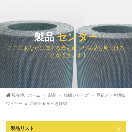
製品
センター
ここにあなたに属する最も適した製品を見つける
ことができます！
現在地:
ホーム
»
製品
»
鉄線シリーズ
»
亜鉛メッキ鋼鉄
ワイヤー
»
溶融亜鉛めっき鉄線
黒色焼鈍ワイヤー
製品リスト
ステンレス鋼溶接金網