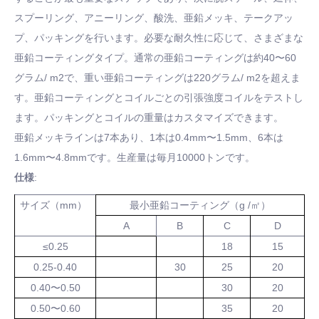
スプーリング、アニーリング、酸洗、亜鉛メッキ、テークアッ
プ、パッキングを行います。必要な耐久性に応じて、さまざまな
亜鉛コーティングタイプ。通常の亜鉛コーティングは約40〜60
グラム/ m2で、重い亜鉛コーティングは220グラム/ m2を超えま
す。亜鉛コーティングとコイルごとの引張強度コイルをテストし
ます。パッキングとコイルの重量はカスタマイズできます。
亜鉛メッキラインは7本あり、1本は0.4mm〜1.5mm、6本は
1.6mm〜4.8mmです。生産量は毎月10000トンです。
仕様
:
サイズ（mm）
最小亜鉛コーティング（g /㎡）
A
B
C
D
≤0.25
18
15
0.25-0.40
30
25
20
0.40〜0.50
30
20
0.50〜0.60
35
20