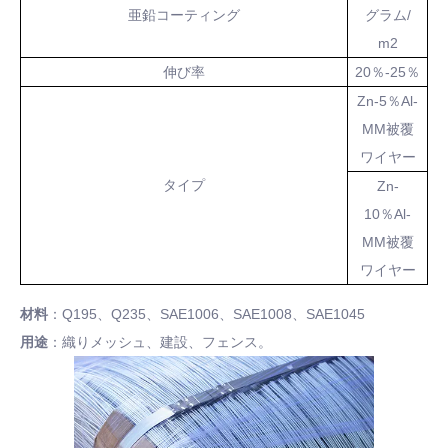
亜鉛コーティング
グラム/
m2
伸び率
20％-25％
Zn-5％Al-
MM被覆
ワイヤー
タイプ
Zn-
10％Al-
MM被覆
ワイヤー
材料
：Q195、Q235、SAE1006、SAE1008、SAE1045
用途
：織りメッシュ、建設、フェンス。