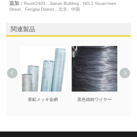
追加：
Room2403、Jianan Building、NO.2 Youan'men
Street、Fengtai District、北京、中国
関連製品
亜鉛メッキ金網
黒色焼鈍ワイヤー
真