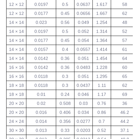
12 × 12
0.0197
0.5
0.0637
1.617
58
12 × 12
0.0177
0.45
0.0656
1.667
62
14 × 14
0.023
0.56
0.049
1.254
48
14 × 14
0.0197
0.5
0.052
1.314
52
14 × 14
0.0177
0.45
0.054
1.364
57
14 × 14
0.0157
0.4
0.0557
1.414
61
14 × 14
0.0142
0.36
0.051
1.454
64
16 × 16
0.0142
0.36
0.0483
1.228
60
16 × 16
0.0118
0.3
0.051
1.295
65
18 × 18
0.0118
0.3
0.0437
1.11
62
18 × 18
0.01
0.24
0.046
1.17
69
20 × 20
0.02
0.508
0.03
0.76
36
20 × 20
0.016
0.406
0.034
0.86
46.2
24 × 24
0.014
0.356
0.0277
0.7
44.2
30 × 30
0.013
0.33
0.0203
0.52
37.1