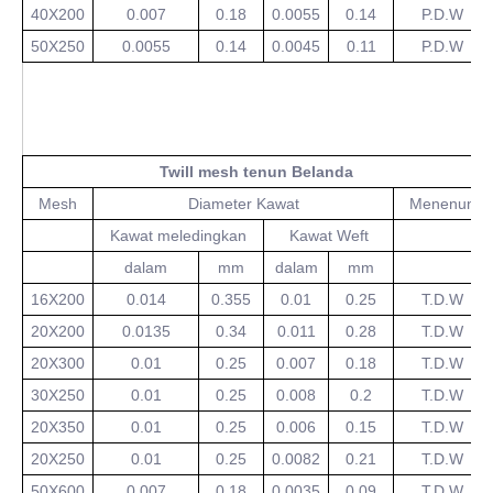
40X200
0.007
0.18
0.0055
0.14
P.D.W
50X250
0.0055
0.14
0.0045
0.11
P.D.W
Twill mesh tenun Belanda
Mesh
Diameter Kawat
Menenun
Kawat meledingkan
Kawat Weft
dalam
mm
dalam
mm
16X200
0.014
0.355
0.01
0.25
T.D.W
20X200
0.0135
0.34
0.011
0.28
T.D.W
20X300
0.01
0.25
0.007
0.18
T.D.W
30X250
0.01
0.25
0.008
0.2
T.D.W
20X350
0.01
0.25
0.006
0.15
T.D.W
20X250
0.01
0.25
0.0082
0.21
T.D.W
50X600
0.007
0.18
0.0035
0.09
T.D.W