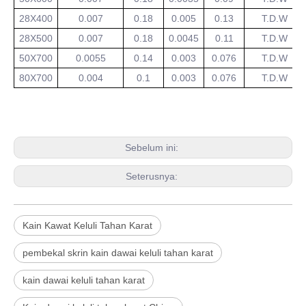
28X400
0.007
0.18
0.005
0.13
T.D.W
28X500
0.007
0.18
0.0045
0.11
T.D.W
50X700
0.0055
0.14
0.003
0.076
T.D.W
80X700
0.004
0.1
0.003
0.076
T.D.W
Sebelum ini:
Seterusnya:
Kain Kawat Keluli Tahan Karat
pembekal skrin kain dawai keluli tahan karat
kain dawai keluli tahan karat