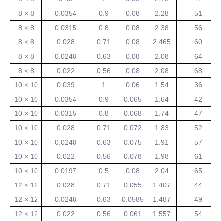
8 × 8
0.0354
0.9
0.08
2.28
51
8 × 8
0.0315
0.8
0.08
2.38
56
8 × 8
0.028
0.71
0.08
2.465
60
8 × 8
0.0248
0.63
0.08
2.08
64
8 × 8
0.022
0.56
0.08
2.08
68
10 × 10
0.039
1
0.06
1.54
36
10 × 10
0.0354
0.9
0.065
1.64
42
10 × 10
0.0315
0.8
0.068
1.74
47
10 × 10
0.028
0.71
0.072
1.83
52
10 × 10
0.0248
0.63
0.075
1.91
57
10 × 10
0.022
0.56
0.078
1.98
61
10 × 10
0.0197
0.5
0.08
2.04
65
12 × 12
0.028
0.71
0.055
1.407
44
12 × 12
0.0248
0.63
0.0585
1.487
49
12 × 12
0.022
0.56
0.061
1.557
54