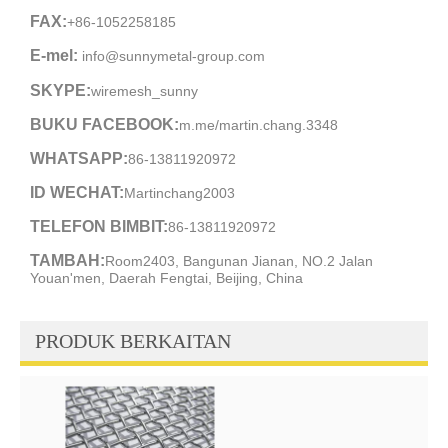
FAX:
+86-1052258185
E-mel:
info@sunnymetal-group.com
SKYPE:
wiremesh_sunny
BUKU FACEBOOK:
m.me/martin.chang.3348
WHATSAPP:
86-13811920972
ID WECHAT:
Martinchang2003
TELEFON BIMBIT:
86-13811920972
TAMBAH:
Room2403, Bangunan Jianan, NO.2 Jalan
Youan'men, Daerah Fengtai, Beijing, China
PRODUK BERKAITAN