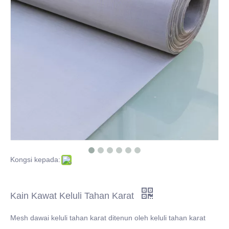
Beijing Jinhai Zhongda Trade CO., LTD
Jaring dawai yang dikimpal dengan keluli tahan karat
Cakera Penapis Keluli Tahan Karat untuk Masalah Penapisan
Pengenalan Kawat besi potong
Klik untuk lebih lanjut mengenai Kain Kawat Keluli Tahan Karat
Kongsi kepada:
Kain Kawat Keluli Tahan Karat
Mesh dawai keluli tahan karat ditenun oleh keluli tahan karat