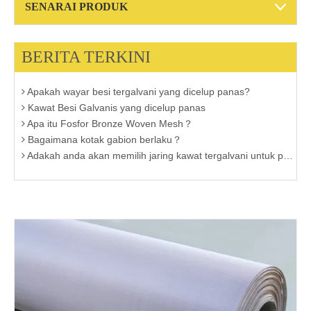
Beijing Jinhai Zhongda Trade CO., LTD
SENARAI PRODUK
Jaring dawai yang dikimpal dengan keluli tahan karat
Cakera Penapis Keluli Tahan Karat untuk Masalah Penapisan
Pengenalan Kawat besi potong
BERITA TERKINI
Klik untuk lebih lanjut mengenai Kain Kawat Keluli Tahan Karat
Apakah wayar besi tergalvani yang dicelup panas?
Kawat Besi Galvanis yang dicelup panas
Apa itu Fosfor Bronze Woven Mesh？
Bagaimana kotak gabion berlaku？
Adakah anda akan memilih jaring kawat tergalvani untuk pemeriksaan tingkap？
Ketahui lebih lanjut mengenai gegelung wayar pisau cukur konsertina tergalvani panas
Ciri khas dawai besi elektro-galvanis
Pengilang mesh wayar tembaga China
Anda Mesti Tahu Pengetahuan tentang Kain Kawat Hitam
Jenis-Jenis Jaring Tenun Gangsa Fosfor
Twill Mesh keluli tahan karat
Tujuan Utama Kandang Gabion2
Tujuan Utama Kandang Gabion
Aplikasi Welded Wire Mesh
Kelebihan Rangkaian Gabion Sungai