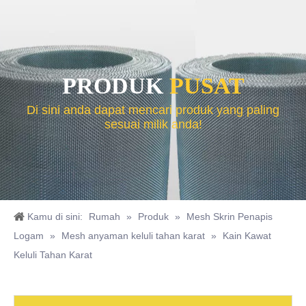
PRODUK
PUSAT
Di sini anda dapat mencari produk yang paling
sesuai milik anda!
Kamu di sini:
Rumah
»
Produk
»
Mesh Skrin Penapis
Logam
»
Mesh anyaman keluli tahan karat
»
Kain Kawat
Keluli Tahan Karat
Kelebihan Rangkaian Gabion Sungai