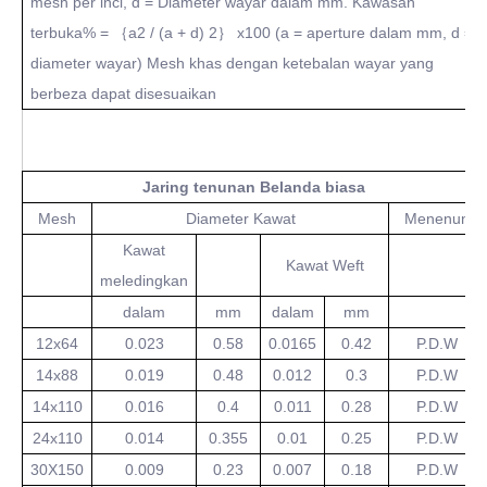
mesh per inci, d = Diameter wayar dalam mm. Kawasan
terbuka% = ｛a2 / (a ​​+ d) 2｝ x100 (a = aperture dalam mm, d =
diameter wayar) Mesh khas dengan ketebalan wayar yang
berbeza dapat disesuaikan
Jaring tenunan Belanda biasa
Mesh
Diameter Kawat
Menenun
Kawat
Kawat Weft
meledingkan
dalam
mm
dalam
mm
12x64
0.023
0.58
0.0165
0.42
P.D.W
14x88
0.019
0.48
0.012
0.3
P.D.W
14x110
0.016
0.4
0.011
0.28
P.D.W
24x110
0.014
0.355
0.01
0.25
P.D.W
30X150
0.009
0.23
0.007
0.18
P.D.W