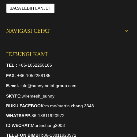
BACA LEBIH LANJUT
NAVIGASI CEPAT
HUBUNGI KAMI
TEL：
+
86-1052258186
FAX
: +
86-1052258185
E-mel:
info@sunnymetal-group.com
SKYPE:
wiremesh_sunny
BUKU FACEBOOK:
m.me/martin.chang.3348
WHATSAPP:
86-13811920972
ID WECHAT:
Martinchang2003
TELEFON BIMBIT:
86-13811920972