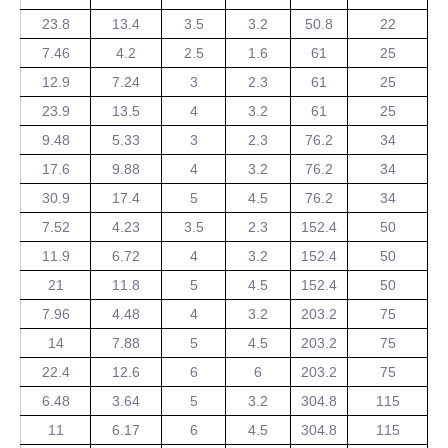
23.8
13.4
3.5
3.2
50.8
22
7.46
4.2
2.5
1.6
61
25
12.9
7.24
3
2.3
61
25
23.9
13.5
4
3.2
61
25
9.48
5.33
3
2.3
76.2
34
17.6
9.88
4
3.2
76.2
34
30.9
17.4
5
4.5
76.2
34
7.52
4.23
3.5
2.3
152.4
50
11.9
6.72
4
3.2
152.4
50
21
11.8
5
4.5
152.4
50
7.96
4.48
4
3.2
203.2
75
14
7.88
5
4.5
203.2
75
22.4
12.6
6
6
203.2
75
6.48
3.64
5
3.2
304.8
115
11
6.17
6
4.5
304.8
115