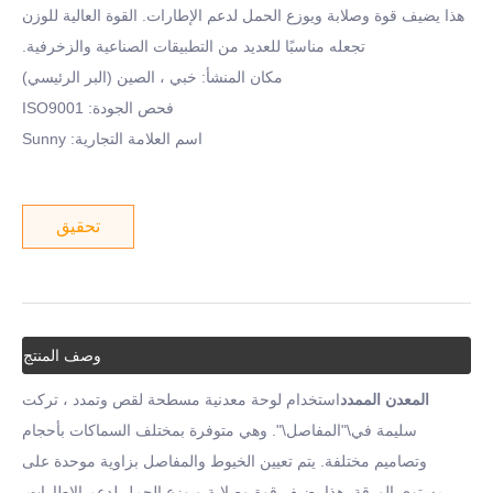
هذا يضيف قوة وصلابة ويوزع الحمل لدعم الإطارات. القوة العالية للوزن
تجعله مناسبًا للعديد من التطبيقات الصناعية والزخرفية.
مكان المنشأ: خبي ، الصين (البر الرئيسي)
فحص الجودة: ISO9001
اسم العلامة التجارية: Sunny
تحقيق
وصف المنتج
المعدن الممدد
استخدام لوحة معدنية مسطحة لقص وتمدد ، تركت
سليمة في\"المفاصل\". وهي متوفرة بمختلف السماكات بأحجام
وتصاميم مختلفة. يتم تعيين الخيوط والمفاصل بزاوية موحدة على
مستوى الورقة. هذا يضيف قوة وصلابة ويوزع الحمل لدعم الإطارات.