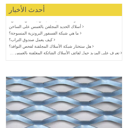
مقدمة عن قطع أسلاك الحديد
أحدث الأخبار
انقر للحصول على مزيد من المعلومات حول قماش أسلاك الفولاذ المقاوم للصدأ
ما هو سلك الحديد المجلفن بالغمس الساخن؟
أسلاك الحديد المجلفن بالغمس على الساخن
ما هي شبكة الفسفور البرونزية المنسوجة؟
كيف يعمل صندوق التراب؟
هل ستختار شبكة الأسلاك المجلفنة لفحص النوافذ؟
تعرف على المزيد حول لفائف الأسلاك الشائكة المغلفنة بالغمس الساخن
خاصية أسلاك الحديد المجلفن الكهربائية
الصين شبكة أسلاك النحاس مصنعين
يجب أن تعرف معرفة قماش السلك الأسود
أنواع الفسفور البرونزية المنسوجة مش الشائعة
شبكة حك الفولاذ المقاوم للصدأ
الغرض الرئيسي من قفص التراب 2
الغرض الرئيسي من قفص التراب
تطبيق شبكة سلكية ملحومة
مزايا شبكة نهر التراب
سلك صلب أسود
شبكة أسلاك الفولاذ المقاوم للصدأ الملحومة