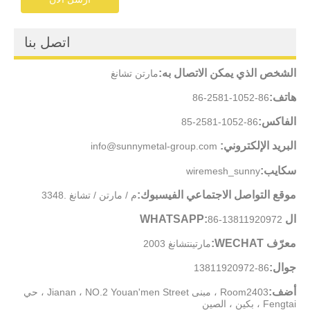
اتصل بنا
الشخص الذي يمكن الاتصال به:
مارتن تشانغ
هاتف:
86-1052-2581-86
الفاكس:
86-1052-2581-85
البريد الإلكتروني:
info@sunnymetal-group.com
سكايب:
wiremesh_sunny
موقع التواصل الاجتماعي الفيسبوك:
م / مارتن / تشانغ .3348
ال WHATSAPP:
86-13811920972
معرّف WECHAT:
مارتينتشانغ 2003
جوال:
86-13811920972
أضف:
Room2403 ، مبنى Jianan ، NO.2 Youan'men Street ، حي
Fengtai ، بكين ، الصين