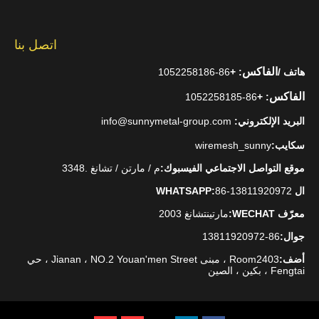
اتصل بنا
الفاكس
هاتف /
: +
86-1052258186
الفاكس
86-1052258185
: +
البريد الإلكتروني:
info@sunnymetal-group.com
سكايب:
wiremesh_sunny
موقع التواصل الاجتماعي الفيسبوك:
م / مارتن / تشانغ .3348
ال WHATSAPP:
86-13811920972
معرّف WECHAT:
مارتينتشانغ 2003
جوال:
86-13811920972
أضف:
Room2403 ، مبنى Jianan ، NO.2 Youan'men Street ، حي
Fengtai ، بكين ، الصين