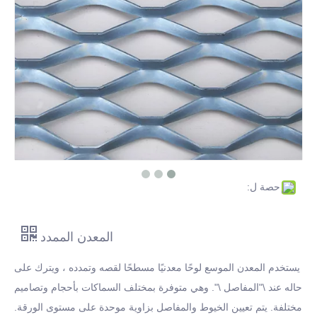
قرص تصفية الفولاذ المقاوم للصدأ لمشكلة الترشيح
مقدمة عن قطع أسلاك الحديد
انقر للحصول على مزيد من المعلومات حول قماش أسلاك الفولاذ المقاوم للصدأ
ما هو سلك الحديد المجلفن بالغمس الساخن؟
حصة ل:
المعدن الممدد
يستخدم المعدن الموسع لوحًا معدنيًا مسطحًا لقصه وتمدده ، ويترك على
حاله عند \"المفاصل \". وهي متوفرة بمختلف السماكات بأحجام وتصاميم
مختلفة. يتم تعيين الخيوط والمفاصل بزاوية موحدة على مستوى الورقة.