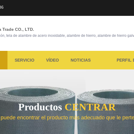
86
a Trade CO., LTD.
ón, tela de alambre de acero inoxidable, alambre de hierro, alambre de hierro ga
SERVICIO
VÍDEO
NOTICIAS
PERFIL 
Productos
CENTRAR
 puede encontrar el producto más adecuado que le pert