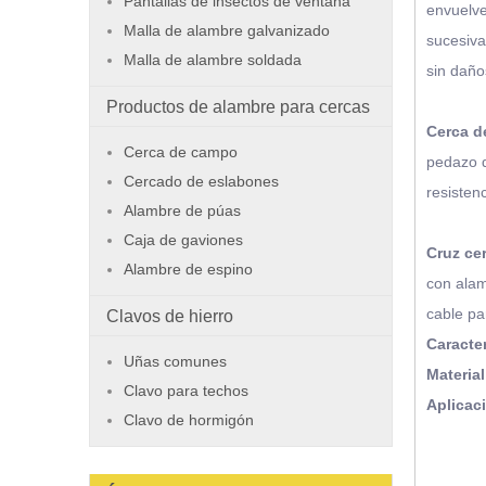
Pantallas de insectos de ventana
envuelven
Malla de alambre galvanizado
sucesiva
Malla de alambre soldada
sin daño
Productos de alambre para cercas
Cerca d
Cerca de campo
pedazo d
Cercado de eslabones
resisten
Alambre de púas
Caja de gaviones
Cruz ce
Alambre de espino
con alam
cable pa
Clavos de hierro
Caracter
Uñas comunes
Material
Clavo para techos
Aplicac
Clavo de hormigón
Alambre recocido negro
Malla de alambre soldado de acero inoxidable