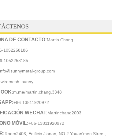
TÁCTENOS
NA DE CONTACTO:
Martin Chang
6-1052258186
6-1052258185
info@sunnymetal-group.com
E
wiremesh_sunny
OOK:
m.me/martin.chang.3348
SAPP:
+86-13811920972
IFICACIÓN WECHAT:
Martinchang2003
ONO MÓVIL:+
86-13811920972
R:
Room2403, Edificio Jianan, NO.2 Youan'men Street,