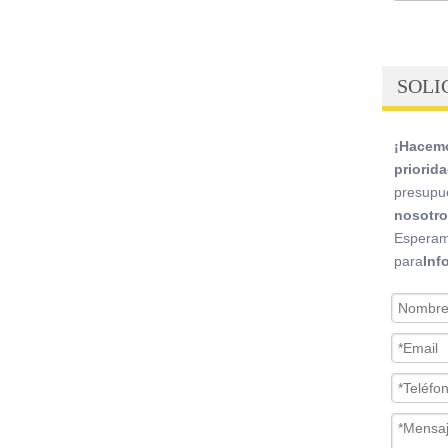
SOLI
¡Hacemo
priorida
presupu
nosotro
Esperam
para
Inf