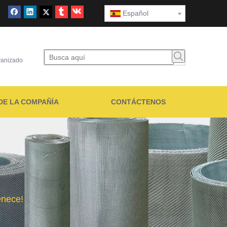
Español
lvanizado
DE LA COMPAÑÍA
CONTÁCTENOS
enece!