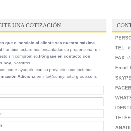
CITE UNA COTIZACIÓN
CON
PERSO
s que el servicio al cliente sea nuestra máxima
TEL:
+8
d!
También estaremos encantados de proporcionar un
esto sin compromiso.
Póngase en contacto con
FAX:
+8
s hoy
, Nosotros
Email:
os poder ayudarlo con su proyecto o contáctenos
ormación Adicional
en info@sunnymetal-group.com.
SKYP
FACEB
WHAT
IDENT
TELÉF
AÑADI