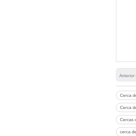
Malla de alambre soldado de acero inoxidable
Disco de filtro de acero inoxidable para problemas de filtración
Una introducción de alambre de hierro cortado
Haga clic para obtener más información sobre tela de alambre de acero inoxidable
¿Qué es el alambre de hierro galvanizado en caliente?
Anterior
Cerca d
Cerca d
Cercas 
cerca d