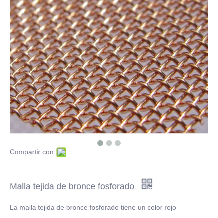
Alambre recocido negro
Malla de alambre soldado de acero inoxidable
Disco de filtro de acero inoxidable para problemas de filtración
Una introducción de alambre de hierro cortado
Haga clic para obtener más información sobre tela de alambre de acero inoxidable
¿Qué es el alambre de hierro galvanizado en caliente?
Compartir con:
Malla tejida de bronce fosforado
La malla tejida de bronce fosforado tiene un color rojo