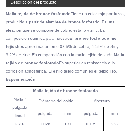
Descripción del producto
Malla tejida de bronce fosforado
Tiene un color rojo parduzco,
producido a partir de alambre de bronce fosforado. Es una
aleación que se compone de cobre, estaño y zinc. La
composición química para nuestro
El bronce fosforado me
tejió
sh
es aproximadamente 92.5% de cobre, 4.15% de Sn y
3.2% de zinc. En comparación con la malla tejida de latón,
Malla
tejida de bronce fosforado
Es superior en resistencia a la
corrosión atmosférica. El estilo tejido común es el tejido liso.
Especificación
:
Malla tejida de bronce fosforado
Malla /
Diámetro del cable
Abertura
pulgada
pulgada
mm
pulgada
mm
lineal
6 × 6
0.028
0.71
0.139
3.52