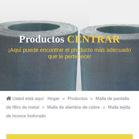
Productos
CENTRAR
¡Aquí puede encontrar el producto más adecuado
que le pertenece!
Usted está aquí:
Hogar
»
Productos
»
Malla de pantalla
de filtro de metal
»
Malla de alambre de cobre
»
Malla tejida
de bronce fosforado
Alambre recocido negro