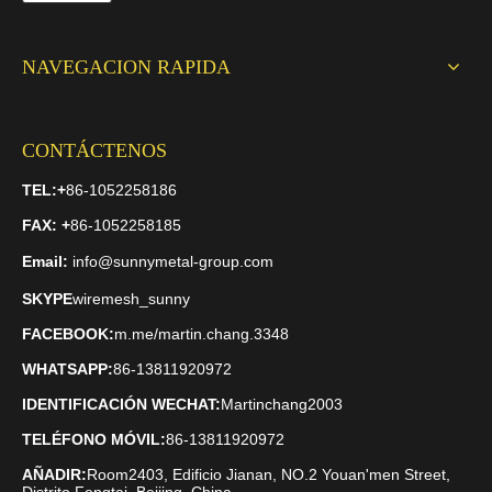
NAVEGACION RAPIDA
CONTÁCTENOS
TEL:
+
86-1052258186
FAX
: +
86-1052258185
Email:
info@sunnymetal-group.com
SKYPE
wiremesh_sunny
FACEBOOK:
m.me/martin.chang.3348
WHATSAPP:
86-13811920972
IDENTIFICACIÓN WECHAT:
Martinchang2003
TELÉFONO MÓVIL:
86-13811920972
AÑADIR:
Room2403, Edificio Jianan, NO.2 Youan'men Street,