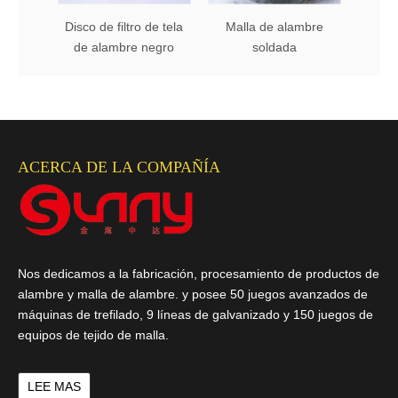
Disco de filtro de tela
Malla de alambre
Tela
de alambre negro
soldada
ace
ACERCA DE LA COMPAÑÍA
Nos dedicamos a la fabricación, procesamiento de productos de
alambre y malla de alambre. y posee 50 juegos avanzados de
máquinas de trefilado, 9 líneas de galvanizado y 150 juegos de
equipos de tejido de malla.
LEE MAS