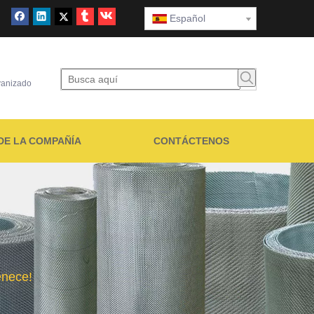
Español
lvanizado
DE LA COMPAÑÍA
CONTÁCTENOS
enece!