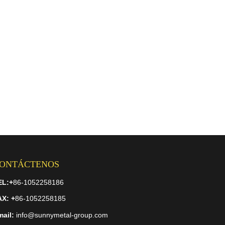
ONTÁCTENOS
EL:
+
86-1052258186
AX
: +
86-1052258185
ail:
info@sunnymetal-group.com