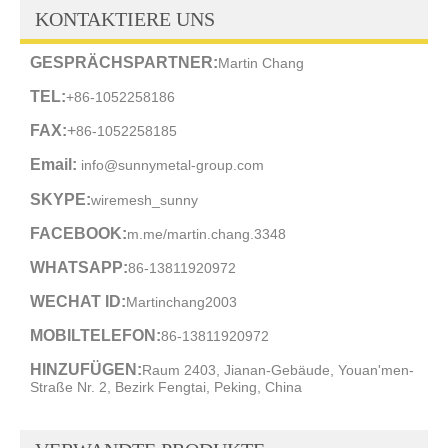
KONTAKTIERE UNS
GESPRÄCHSPARTNER:
Martin Chang
TEL:
+86-1052258186
FAX:
+
86-1052258185
Email:
info@sunnymetal-group.com
SKYPE:
wiremesh_sunny
FACEBOOK:
m.me/martin.chang.3348
WHATSAPP:
86-13811920972
WECHAT ID:
Martinchang2003
MOBILTELEFON:
86-13811920972
HINZUFÜGEN:
Raum 2403, Jianan-Gebäude, Youan'men-
Straße Nr. 2, Bezirk Fengtai, Peking, China