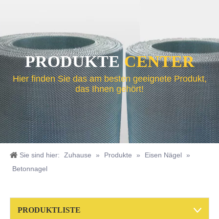
PRODUKTE
CENTER
Hier finden Sie das am besten geeignete Produkt,
das Ihnen gehört!
Sie sind hier:
Zuhause
»
Produkte
»
Eisen Nägel
»
Betonnagel
Schwarzer geglühter Draht
PRODUKTLISTE
Geschweißtes Drahtgeflecht aus Edelstahl