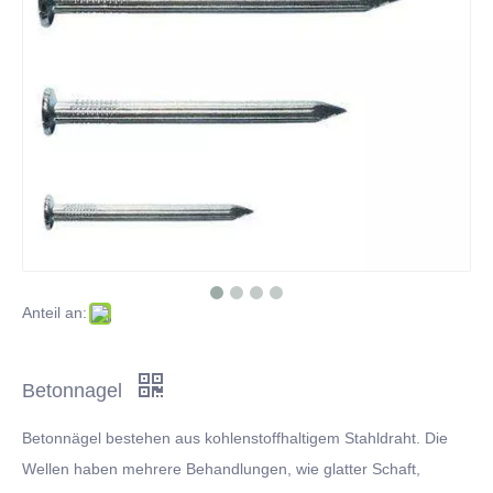
Geschweißtes Drahtgeflecht aus Edelstahl
Edelstahlfilterscheibe für Filtrationsproblem
Eine Einführung von Cut Iron Wire
Klicken Sie hier, um mehr über Edelstahldrahtgewebe zu erfahren
Was ist feuerverzinkter Eisendraht?
Anteil an:
Betonnagel
Betonnägel bestehen aus kohlenstoffhaltigem Stahldraht. Die
Wellen haben mehrere Behandlungen, wie glatter Schaft,