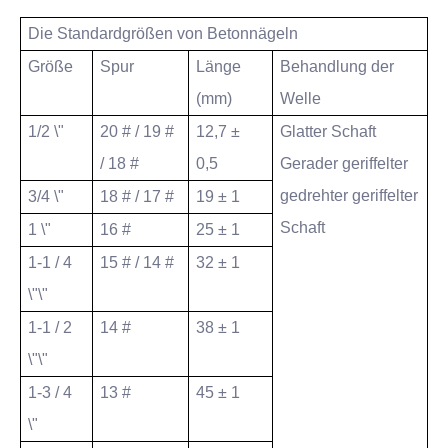
Die Standardgrößen von Betonnägeln
Größe
Spur
Länge
Behandlung der
(mm)
Welle
1/2 \"
20 # / 19 #
12,7 ±
Glatter Schaft
/ 18 #
0,5
Gerader geriffelter
gedrehter geriffelter
3/4 \"
18 # / 17 #
19 ± 1
Schaft
1 \"
16 #
25 ± 1
1-1 / 4
15 # / 14 #
32 ± 1
\"\"
1-1 / 2
14 #
38 ± 1
\"\"
1-3 / 4
13 #
45 ± 1
\"