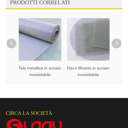
PRODOTTI CORRELATI
Tela metallica in acciaio
Disco filtrante in acciaio
Magli
inossidabile
inossidabile
accia
CIRCA LA SOCIETÀ