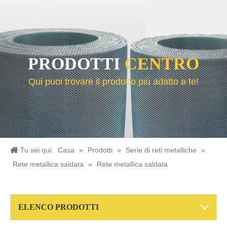
PRODOTTI
CENTRO
Qui puoi trovare il prodotto più adatto a te!
Tu sei qui:
Casa
»
Prodotti
»
Serie di reti metalliche
»
Rete metallica saldata
»
Rete metallica saldata
Filo ricotto nero
ELENCO PRODOTTI
Rete metallica saldata in acciaio inossidabile
Disco filtrante in acciaio inossidabile per problemi di filtrazione