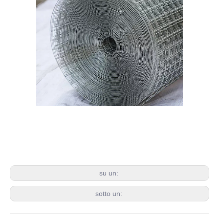
su un:
sotto un: