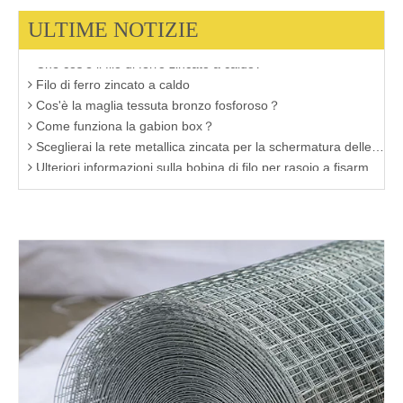
Un'introduzione di Cut iron Wire
ULTIME NOTIZIE
Fare clic per ulteriori informazioni sulla tela metallica in acciaio inossidabile
Che cos'è il filo di ferro zincato a caldo?
Filo di ferro zincato a caldo
Cos'è la maglia tessuta bronzo fosforoso？
Come funziona la gabion box？
Sceglierai la rete metallica zincata per la schermatura delle finestre？
Ulteriori informazioni sulla bobina di filo per rasoio a fisarmonica zincata a caldo
La caratteristica del filo di ferro elettro-zincato
Produttori di rete metallica in ottone Cina
Devi conoscere la conoscenza della tela metallica nera
Tipi comuni di maglie tessute bronzo fosforoso
Maglia in acciaio inossidabile twill
Scopo principale della gabbia del gabbione2
Scopo principale della gabbia del gabbione
Applicazione della rete metallica saldata
Vantaggi della rete del fiume Gabion
Filo ricotto nero
Rete metallica saldata in acciaio inossidabile