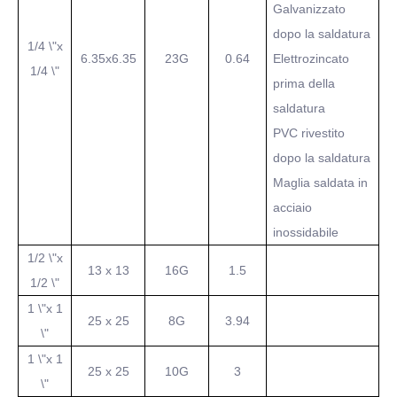
Galvanizzato
dopo la saldatura
1/4 \"x
6.35x6.35
23G
0.64
Elettrozincato
1/4 \"
prima della
saldatura
PVC rivestito
dopo la saldatura
Maglia saldata in
acciaio
inossidabile
1/2 \"x
13 x 13
16G
1.5
1/2 \"
1 \"x 1
25 x 25
8G
3.94
\"
1 \"x 1
25 x 25
10G
3
\"