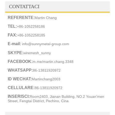
CONTATTACI
REFERENTE:
Martin Chang
TEL:
+86-1052258186
FAX:
+86-1052258185
E-mail:
info@sunnymetal-group.com
SKYPE:
wiremesh_sunny
FACEBOOK:
m.me/martin.chang.3348
WHATSAPP:
86-13811920972
ID WECHAT:
Martinchang2003
CELLULARE:
86-13811920972
INSERISCI:
Room2403, Jianan Building, NO.2 Youan'men
Street, Fengtai District, Pechino, Cina