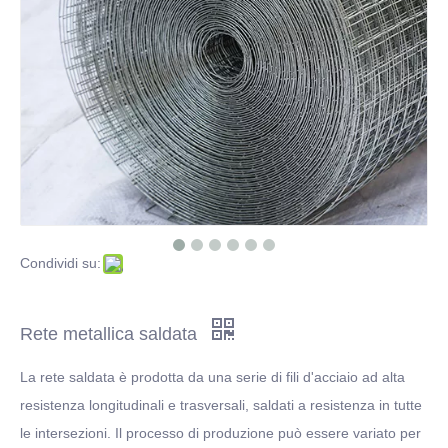
Disco filtrante in acciaio inossidabile per problemi di filtrazione
Un'introduzione di Cut iron Wire
Fare clic per ulteriori informazioni sulla tela metallica in acciaio inossidabile
Che cos'è il filo di ferro zincato a caldo?
Condividi su:
Rete metallica saldata
La rete saldata è prodotta da una serie di fili d'acciaio ad alta
resistenza longitudinali e trasversali, saldati a resistenza in tutte
le intersezioni. Il processo di produzione può essere variato per