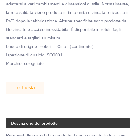
adattarsi a vari cambiamenti e dimensioni di stile. Normalmente,
la rete saldata viene prodotta in tinta unita e zincata o rivestita in
PVC dopo la fabbricazione. Alcune specifiche sono prodotte da
filo zincato e acciaio inossidabile. È disponibile in rotoli, fogli
standard e tagliati su misura.
Luogo di origine: Hebei ， Cina （continente）
Ispezione di qualità: ISO9001
Marchio: soleggiato
Inchiesta
Descrizione del prodotto
Rete metallica saldata
è prodotto da una serie di fili di acciaio