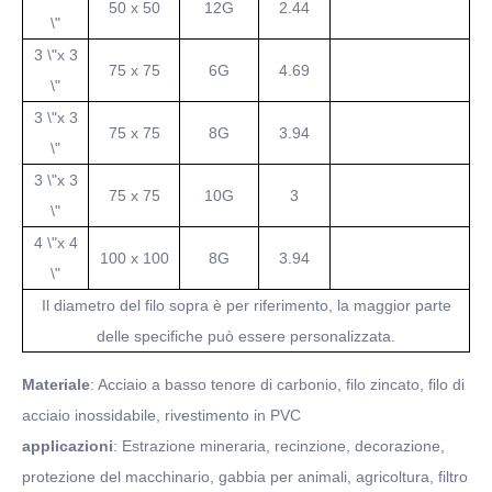
50 x 50
12G
2.44
\"
3 \"x 3
75 x 75
6G
4.69
\"
3 \"x 3
75 x 75
8G
3.94
\"
3 \"x 3
75 x 75
10G
3
\"
4 \"x 4
100 x 100
8G
3.94
\"
Il diametro del filo sopra è per riferimento, la maggior parte
delle specifiche può essere personalizzata.
Materiale
: Acciaio a basso tenore di carbonio, filo zincato, filo di
acciaio inossidabile, rivestimento in PVC
applicazioni
: Estrazione mineraria, recinzione, decorazione,
protezione del macchinario, gabbia per animali, agricoltura, filtro