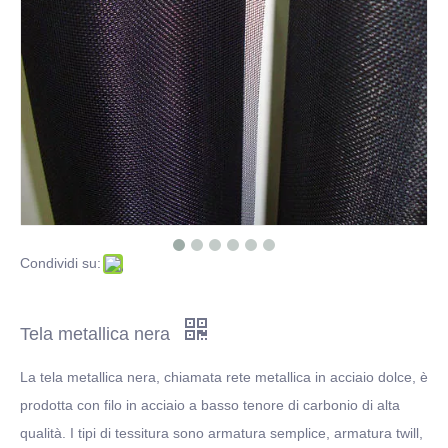
Un'introduzione di Cut iron Wire
Fare clic per ulteriori informazioni sulla tela metallica in acciaio inossidabile
Che cos'è il filo di ferro zincato a caldo?
Condividi su:
Tela metallica nera
La tela metallica nera, chiamata rete metallica in acciaio dolce, è
prodotta con filo in acciaio a basso tenore di carbonio di alta
qualità. I tipi di tessitura sono armatura semplice, armatura twill,