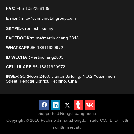
FAX
: +
86-1052258185
E-mail:
info@sunnymetal-group.com
SKYPE:
wiremesh_sunny
FACEBOOK:
m.me/martin.chang.3348
WHATSAPP:
86-13811920972
ID WECHAT:
Martinchang2003
CELLULARE:
86-13811920972
INSERISCI:
Room2403, Jianan Building, NO.2 Youan'men
Street, Fengtai District, Pechino, Cina
Supporto di
Rongchuangmedia
Copyright © 2016
Pechino Jinhai Zhongda Trade CO., LTD. Tutti
i diritti riservati.