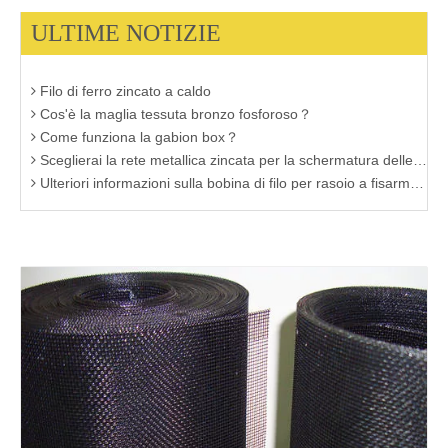
Un'introduzione di Cut iron Wire
ULTIME NOTIZIE
Fare clic per ulteriori informazioni sulla tela metallica in acciaio inossidabile
Che cos'è il filo di ferro zincato a caldo?
Filo di ferro zincato a caldo
Cos'è la maglia tessuta bronzo fosforoso？
Come funziona la gabion box？
Sceglierai la rete metallica zincata per la schermatura delle finestre？
Ulteriori informazioni sulla bobina di filo per rasoio a fisarmonica zincata a caldo
La caratteristica del filo di ferro elettro-zincato
Produttori di rete metallica in ottone Cina
Devi conoscere la conoscenza della tela metallica nera
Tipi comuni di maglie tessute bronzo fosforoso
Maglia in acciaio inossidabile twill
Scopo principale della gabbia del gabbione2
Scopo principale della gabbia del gabbione
Applicazione della rete metallica saldata
Vantaggi della rete del fiume Gabion
Filo ricotto nero
Rete metallica saldata in acciaio inossidabile
Disco filtrante in acciaio inossidabile per problemi di filtrazione