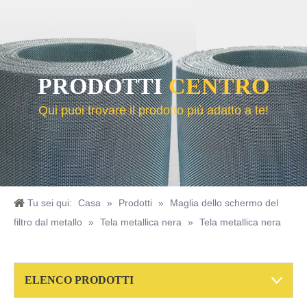
PRODOTTI
CENTRO
Qui puoi trovare il prodotto più adatto a te!
Tu sei qui:
Casa
»
Prodotti
»
Maglia dello schermo del
filtro dal metallo
»
Tela metallica nera
»
Tela metallica nera
Filo ricotto nero
ELENCO PRODOTTI
Rete metallica saldata in acciaio inossidabile
Disco filtrante in acciaio inossidabile per problemi di filtrazione