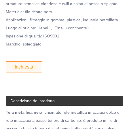
armatura semplice olandese e twill a spina di pesce o spigata.
Materiale: filo ricotto nero
Applicazioni: filtraggio in gomma, plastica, industria petrolifera
Luogo di origine: Hebei ， Cina （continente）
Ispezione di qualità: ISO9001
Marchio: soleggiato
Inchiesta
Descrizione del prodotto
Tela metallica nera
, chiamato rete metallica in acciaio dolce o
rete in acciaio a basso tenore di carbonio, è prodotto in filo di
acciaio a basso tenore di carbonio di alta qualità senza alcun